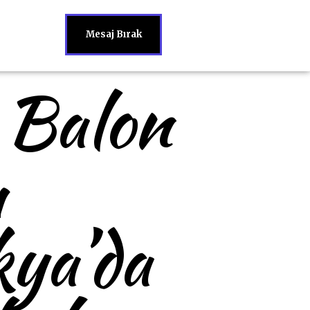
Mesaj Bırak
 Balon
ı
kya’da