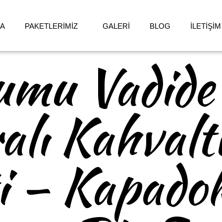
DA
PAKETLERİMİZ
GALERİ
BLOG
İLETİŞİM
mu Vadide
lı Kahvalt
i – Kapado