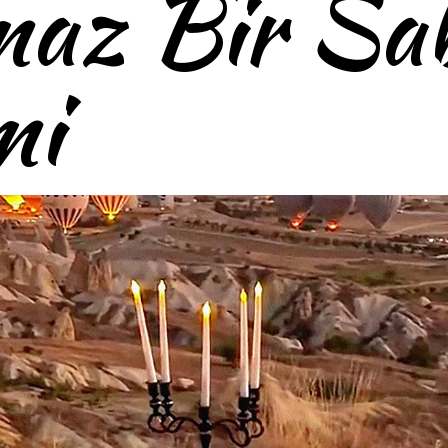
maz Bir Sa
mi