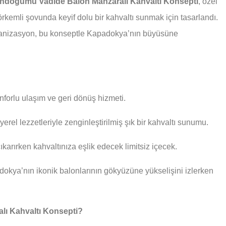
ndoğumu Vadide Balon Manzaralı Kahvaltı Konsepti
, özel
rkemli şovunda keyif dolu bir kahvaltı sunmak için tasarlandı.
organizasyon, bu konseptle Kapadokya’nın büyüsüne
nforlu ulaşım ve geri dönüş hizmeti.
erel lezzetleriyle zenginleştirilmiş şık bir kahvaltı sunumu.
karırken kahvaltınıza eşlik edecek limitsiz içecek.
okya’nın ikonik balonlarının gökyüzüne yükselişini izlerken
ı Kahvaltı Konsepti?