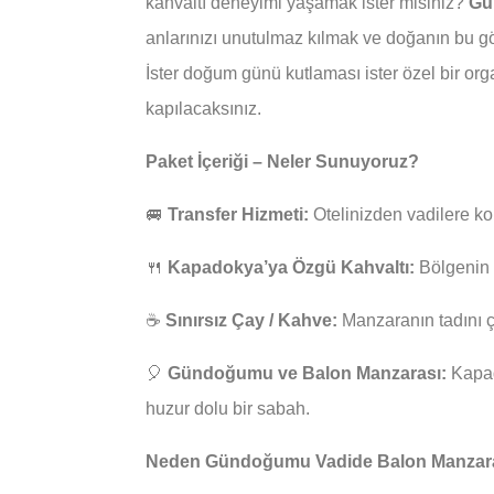
kahvaltı deneyimi yaşamak ister misiniz?
Gü
anlarınızı unutulmaz kılmak ve doğanın bu gö
İster doğum günü kutlaması ister özel bir 
kapılacaksınız.
Paket İçeriği – Neler Sunuyoruz?
🚐
Transfer Hizmeti:
Otelinizden vadilere ko
🍴
Kapadokya’ya Özgü Kahvaltı:
Bölgenin y
☕
Sınırsız Çay / Kahve:
Manzaranın tadını çı
🎈
Gündoğumu ve Balon Manzarası:
Kapad
huzur dolu bir sabah.
Neden Gündoğumu Vadide Balon Manzaral