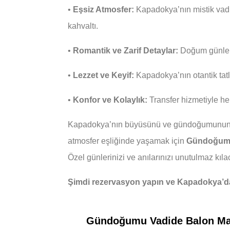
•
Eşsiz Atmosfer:
Kapadokya’nın mistik vadil
kahvaltı.
•
Romantik ve Zarif Detaylar:
Doğum günleri
•
Lezzet ve Keyif:
Kapadokya’nın otantik tatl
•
Konfor ve Kolaylık:
Transfer hizmetiyle her
Kapadokya’nın büyüsünü ve gündoğumunun huz
atmosfer eşliğinde yaşamak için
Gündoğumu 
Özel günlerinizi ve anılarınızı unutulmaz kı
Şimdi rezervasyon yapın ve Kapadokya’d
Gündoğumu Vadide Balon Man