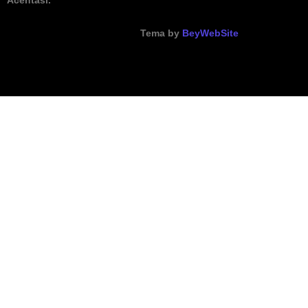
Tema by
BeyWebSite