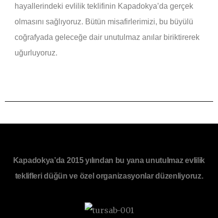
hayallerindeki evlilik teklifinin Kapadokya’da gerçek
olmasını sağlıyoruz. Bütün misafirlerimizi, bu büyülü
coğrafyada geleceğe dair unutulmaz anılar biriktirerek
uğurluyoruz.
Kapadokya’da 2015 yılından bu yana unutulmaz evlilik
teklifleri düğün ve özel organizasyonlar düzenliyoruz.