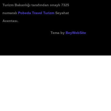
Turizm Bakanlığı tarafından onaylı 7325
numaralı
Pobeda Travel Turizm
Seyahat
Acentası.
Tema by
BeyWebSite