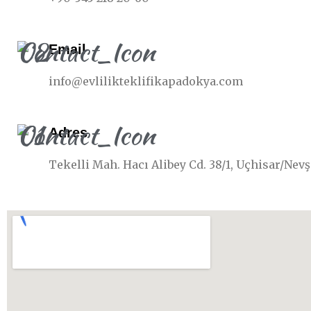
Email
info@evlilikteklifikapadokya.com
Adres
Tekelli Mah. Hacı Alibey Cd. 38/1, Uçhisar/Nev