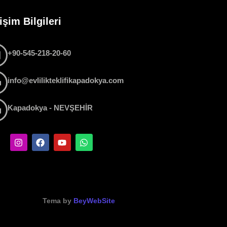
tişim Bilgileri
+90-545-218-20-60
info@evlilikteklifikapadokya.com
Kapadokya - NEVŞEHİR
Tema by
BeyWebSite