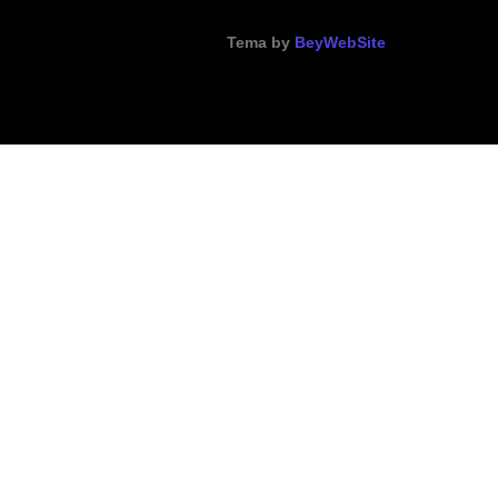
Tema by
BeyWebSite