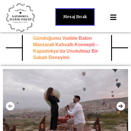
Mesaj Bırak
Gündoğumu Vadide Balon
Manzaralı Kahvaltı Konsepti –
Kapadokya’da Unutulmaz Bir
Sabah Deneyimi