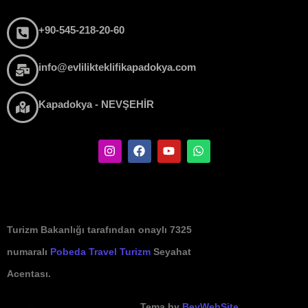
+90-545-218-20-60
info@evlilikteklifikapadokya.com
Kapadokya - NEVŞEHİR
Turizm Bakanlığı tarafından onaylı 7325
numaralı
Pobeda Travel Turizm
Seyahat
Acentası.
Tema by
BeyWebSite