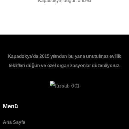
Kapadokya, düğün öncesi
Kapadokya’da 2015 yılından bu yana unutulmaz evlilik
teklifleri düğün ve özel organizasyonlar düzenliyoruz.
Menü
Ana Sayfa