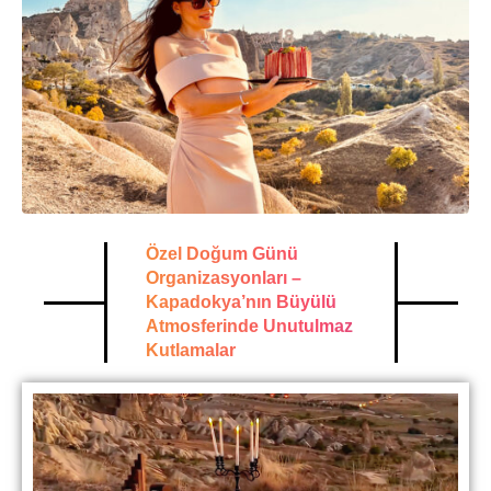
Özel Doğum Günü
Organizasyonları –
Kapadokya’nın Büyülü
Atmosferinde Unutulmaz
Kutlamalar