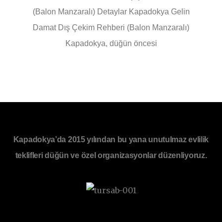
(Balon Manzaralı) Detaylar Kapadokya Gelin
Damat Dış Çekim Rehberi (Balon Manzaralı)
Kapadokya, düğün öncesi
Kapadokya’da 2015 yılından bu yana unutulmaz evlilik
teklifleri düğün ve özel organizasyonlar düzenliyoruz.