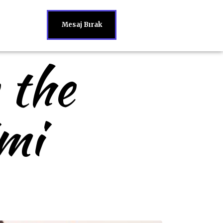
Mesaj Bırak
 the
mi