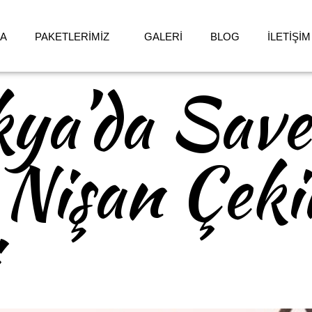
DA
PAKETLERİMİZ
GALERİ
BLOG
İLETİŞİM
ya’da Save
 Nişan Çeki