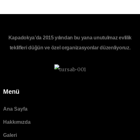
Kapadokya’da 2015 yılından bu yana unutulmaz evlilik
teklifleri düğün ve özel organizasyonlar düzenliyoruz.
Menü
Ana Sayfa
Hakkımızda
Galeri