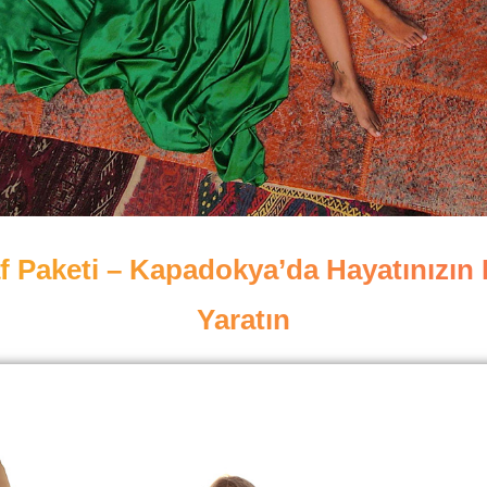
 Paketi – Kapadokya’da Hayatınızın E
Yaratın