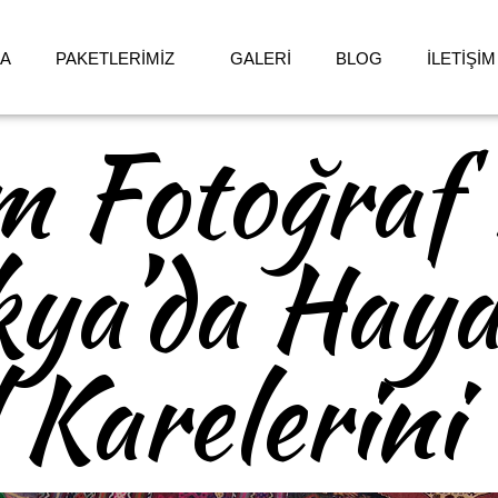
DA
PAKETLERİMİZ
GALERİ
BLOG
İLETİŞİM
 Fotoğraf 
ya’da Haya
 Karelerini