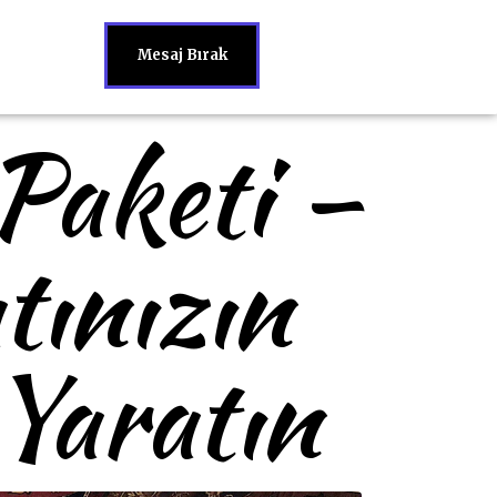
Mesaj Bırak
Paketi –
tınızın
 Yaratın