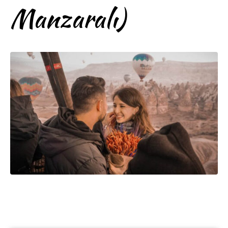
Manzaralı)
Kapadokya Gelin Damat
Dış Çekim Rehberi (Balon
Manzaralı)