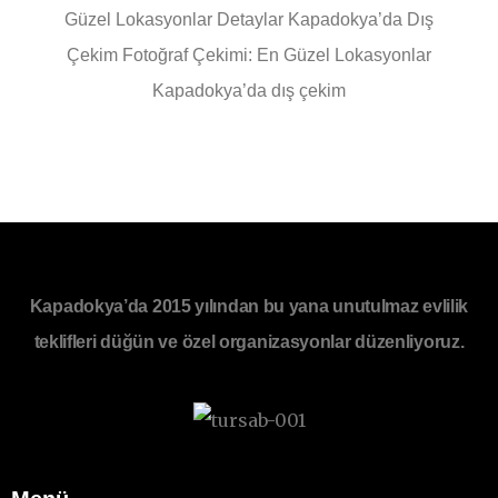
Güzel Lokasyonlar Detaylar Kapadokya’da Dış
Çekim Fotoğraf Çekimi: En Güzel Lokasyonlar
Kapadokya’da dış çekim
Kapadokya’da 2015 yılından bu yana unutulmaz evlilik
teklifleri düğün ve özel organizasyonlar düzenliyoruz.