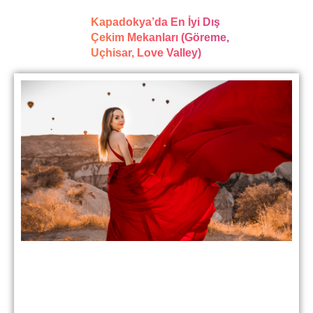
Kapadokya’da En İyi Dış
Çekim Mekanları (Göreme,
Uçhisar, Love Valley)