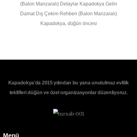
(Balon Manzaralı) Detaylar Kapadokya Gelin
Damat Dış Çekim Rehberi (Balon Manzaralı)
Kapadokya, düğün öncesi
Kapadokya’da 2015 yılından bu yana unutulmaz evlilik
teklifleri düğün ve özel organizasyonlar düzenliyoruz.
Menü