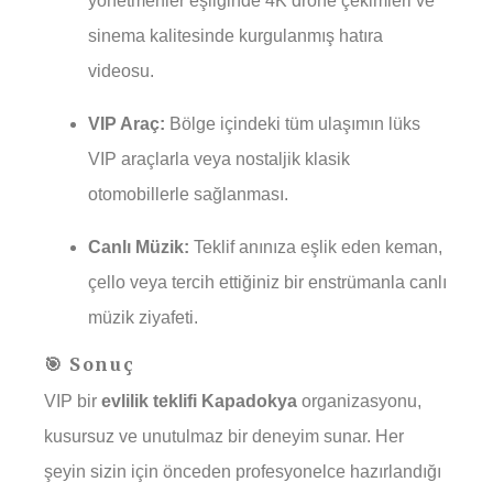
yönetmenler eşliğinde 4K drone çekimleri ve
sinema kalitesinde kurgulanmış hatıra
videosu.
VIP Araç:
Bölge içindeki tüm ulaşımın lüks
VIP araçlarla veya nostaljik klasik
otomobillerle sağlanması.
Canlı Müzik:
Teklif anınıza eşlik eden keman,
çello veya tercih ettiğiniz bir enstrümanla canlı
müzik ziyafeti.
🎯 Sonuç
VIP bir
evlilik teklifi Kapadokya
organizasyonu,
kusursuz ve unutulmaz bir deneyim sunar. Her
şeyin sizin için önceden profesyonelce hazırlandığı