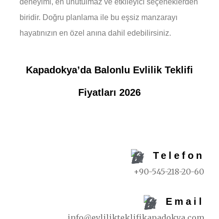
deneyimi, en unutulmaz ve etkileyici seçeneklerden
biridir. Doğru planlama ile bu eşsiz manzarayı
hayatınızın en özel anına dahil edebilirsiniz.
Kapadokya’da Balonlu Evlilik Teklifi
Fiyatları 2026
REZERVASYON İÇIN
Telefon
+90-545-218-20-60
Email
info@evlilikteklifikapadokya.com