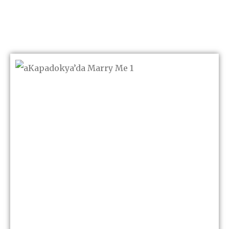
Kapadokya’da Marry Me
Konsepti ile Unutulmaz
Evlilik Teklifi Deneyimi