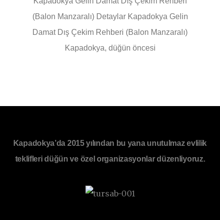
Kapadokya Gelin Damat Dış Çekim Rehberi
(Balon Manzaralı) Detaylar Kapadokya Gelin
Damat Dış Çekim Rehberi (Balon Manzaralı)
Kapadokya, düğün öncesi
Kapadokya’da 2015 yılından bu yana unutulmaz evlilik
teklifleri düğün ve özel organizasyonlar düzenliyoruz.