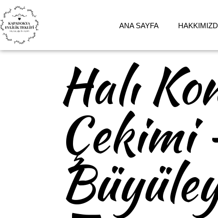
ANA SAYFA
HAKKIMIZ
Halı Kon
Çekimi 
Büyüley