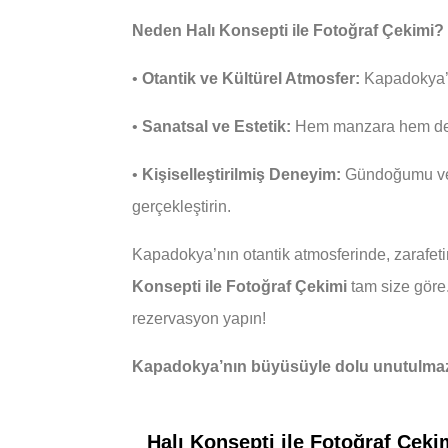
Neden Halı Konsepti ile Fotoğraf Çekimi?
•
Otantik ve Kültürel Atmosfer:
Kapadokya’nı
•
Sanatsal ve Estetik:
Hem manzara hem de d
•
Kişiselleştirilmiş Deneyim:
Gündoğumu vey
gerçekleştirin.
Kapadokya’nın otantik atmosferinde, zarafetini
Konsepti ile Fotoğraf Çekimi
tam size göre.
rezervasyon yapın!
Kapadokya’nın büyüsüyle dolu unutulmaz b
Halı Konsepti ile Fotoğraf Çek