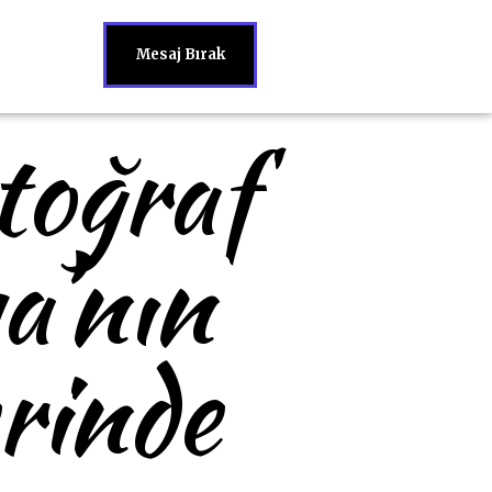
Mesaj Bırak
toğraf
a’nın
rinde