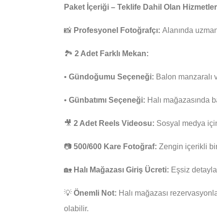
Paket İçeriği – Teklife Dahil Olan Hizmetler
📸
Profesyonel Fotoğrafçı:
Alanında uzman f
🏞️
2 Adet Farklı Mekan:
•
Gündoğumu Seçeneği:
Balon manzaralı v
•
Günbatımı Seçeneği:
Halı mağazasında ba
🎥
2 Adet Reels Videosu:
Sosyal medya için
📷
500/600 Kare Fotoğraf:
Zengin içerikli bi
🏡
Halı Mağazası Giriş Ücreti:
Eşsiz detayla
💡
Önemli Not:
Halı mağazası rezervasyonları
olabilir.