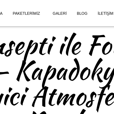
DA
PAKETLERİMİZ
GALERİ
BLOG
İLETİŞİM
septi ile Fo
– Kapadoky
ici Atmosfe