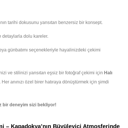
n tarihi dokusunu yansıtan benzersiz bir konsept.
etaylarla dolu kareler.
a günbatımı seçenekleriyle hayalinizdeki çekimi
zi ve stilinizi yansıtan eşsiz bir fotoğraf çekimi için
Halı
 Her anınızı özel birer hatıraya dönüştürmek için şimdi
ir deneyim sizi bekliyor!
imi – Kapadokya’nın Büyüleyici Atmosferinde