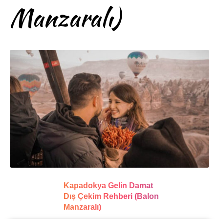
Manzaralı)
Kapadokya Gelin Damat
Dış Çekim Rehberi (Balon
Manzaralı)