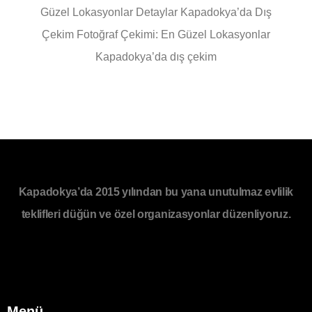
Güzel Lokasyonlar Detaylar Kapadokya’da Dış
Çekim Fotoğraf Çekimi: En Güzel Lokasyonlar
Kapadokya’da dış çekim
Kapadokya’da 2015 yılından bu yana unutulmaz evlilik
teklifleri düğün ve özel organizasyonlar düzenliyoruz.
Menü