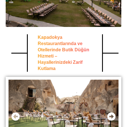
Kapadokya
Restaurantlarında ve
Otellerinde Butik Düğün
Hizmeti –
Hayallerinizdeki Zarif
Kutlama