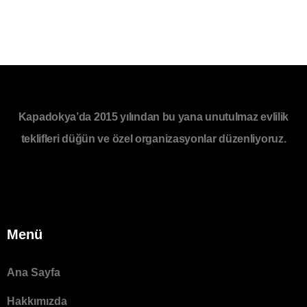
Kapadokya’da 2015 yılından bu yana unutulmaz evlilik
teklifleri düğün ve özel organizasyonlar düzenliyoruz.
Menü
Ana Sayfa
Hakkımızda