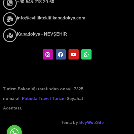
+90-545-218-20-60
info@evlilikteklifikapadokya.com
Kapadokya - NEVŞEHİR
Turizm Bakanlığı tarafından onaylı 7325
numaralı
Pobeda Travel Turizm
Seyahat
Acentası.
Tema by
BeyWebSite