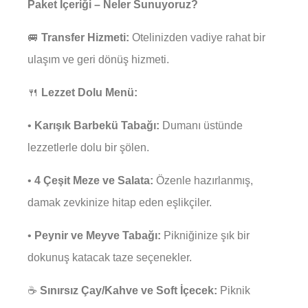
Paket İçeriği – Neler Sunuyoruz?
🚐
Transfer Hizmeti:
Otelinizden vadiye rahat bir
ulaşım ve geri dönüş hizmeti.
🍴
Lezzet Dolu Menü:
•
Karışık Barbekü Tabağı:
Dumanı üstünde
lezzetlerle dolu bir şölen.
•
4 Çeşit Meze ve Salata:
Özenle hazırlanmış,
damak zevkinize hitap eden eşlikçiler.
•
Peynir ve Meyve Tabağı:
Pikniğinize şık bir
dokunuş katacak taze seçenekler.
☕
Sınırsız Çay/Kahve ve Soft İçecek:
Piknik