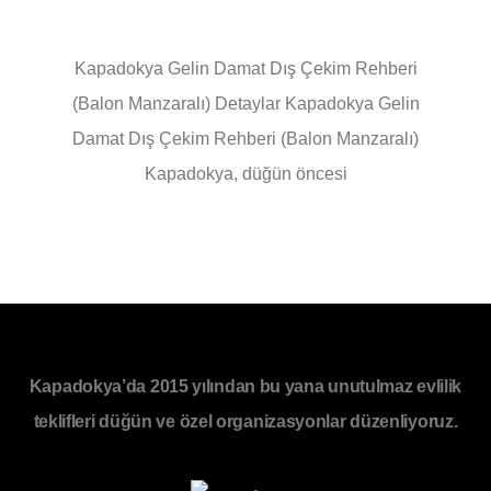
Kapadokya Gelin Damat Dış Çekim Rehberi
(Balon Manzaralı) Detaylar Kapadokya Gelin
Damat Dış Çekim Rehberi (Balon Manzaralı)
Kapadokya, düğün öncesi
Kapadokya’da 2015 yılından bu yana unutulmaz evlilik
teklifleri düğün ve özel organizasyonlar düzenliyoruz.