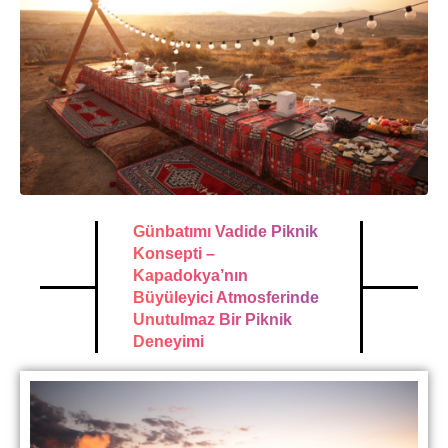
Günbatımı Vadide Piknik
Konsepti –
Kapadokya’nın
Büyüleyici Atmosferinde
Unutulmaz Bir Piknik
Deneyimi