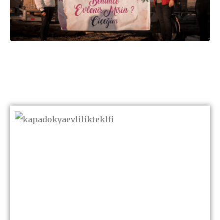
Balon Turunda Evlilik
Teklifi – Aşkınızı
Kapadokya’nın
Gökyüzünde Haykırın!