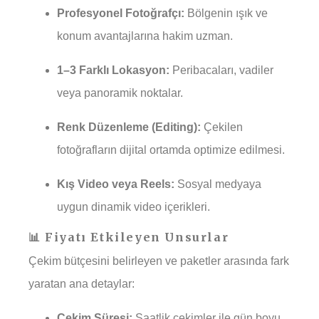
Profesyonel Fotoğrafçı:
Bölgenin ışık ve
konum avantajlarına hakim uzman.
1–3 Farklı Lokasyon:
Peribacaları, vadiler
veya panoramik noktalar.
Renk Düzenleme (Editing):
Çekilen
fotoğrafların dijital ortamda optimize edilmesi.
Kış Video veya Reels:
Sosyal medyaya
uygun dinamik video içerikleri.
📊 Fiyatı Etkileyen Unsurlar
Çekim bütçesini belirleyen ve paketler arasında fark
yaratan ana detaylar:
Çekim Süresi:
Saatlik çekimler ile gün boyu