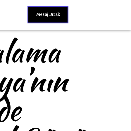
Mesaj Bırak
alama
ya’nın
de