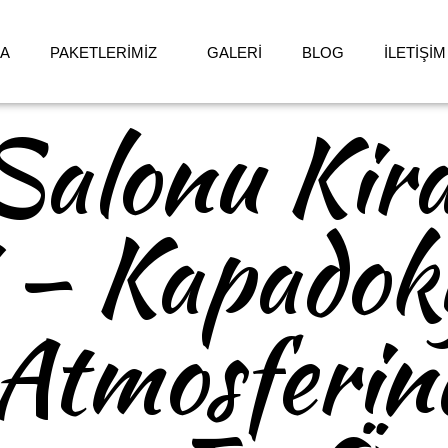
DA
PAKETLERİMİZ
GALERİ
BLOG
İLETİŞİM
Salonu Kir
 – Kapadok
Atmosferin