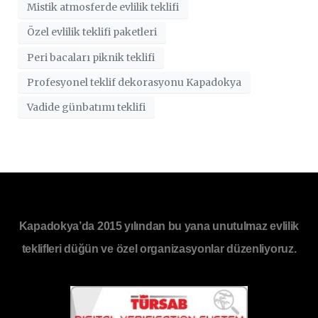
Mistik atmosferde evlilik teklifi
Özel evlilik teklifi paketleri
Peri bacaları piknik teklifi
Profesyonel teklif dekorasyonu Kapadokya
Vadide günbatımı teklifi
Kapadokya’da 2015 yılından bu yana unutulmaz evlilik
teklifleri düğün ve özel organizasyonlar düzenliyoruz.