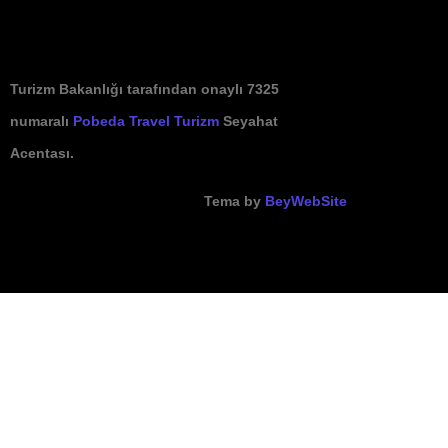
Turizm Bakanlığı tarafından onaylı 7325
numaralı
Pobeda Travel Turizm
Seyahat
Acentası.
Tema by
BeyWebSite