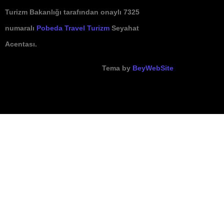
Turizm Bakanlığı tarafından onaylı 7325
numaralı
Pobeda Travel Turizm
Seyahat
Acentası.
Tema by
BeyWebSite