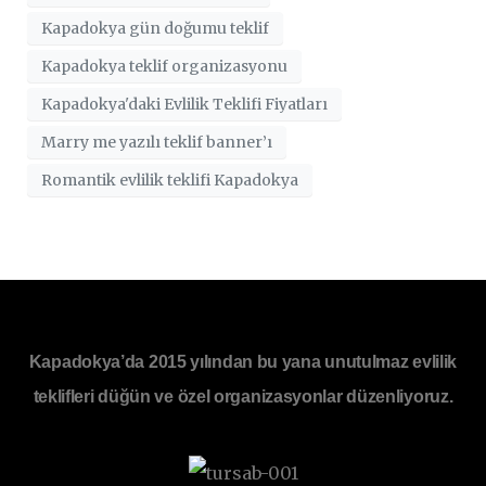
Kapadokya gün doğumu teklif
Kapadokya teklif organizasyonu
Kapadokya'daki Evlilik Teklifi Fiyatları
Marry me yazılı teklif banner’ı
Romantik evlilik teklifi Kapadokya
Kapadokya’da 2015 yılından bu yana unutulmaz evlilik
teklifleri düğün ve özel organizasyonlar düzenliyoruz.